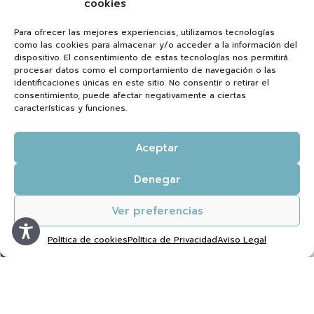
cookies
Servicios
Para ofrecer las mejores experiencias, utilizamos tecnologías
como las cookies para almacenar y/o acceder a la información del
Blog
dispositivo. El consentimiento de estas tecnologías nos permitirá
procesar datos como el comportamiento de navegación o las
Recursos
identificaciones únicas en este sitio. No consentir o retirar el
Contacto
consentimiento, puede afectar negativamente a ciertas
características y funciones.
Política de cookies (UE)
Aceptar
AVISO LEGAL
Denegar
Aviso Legal
Ver preferencias
Política de Privacidad
Política de cookies
Política de Privacidad
Aviso Legal
Condiciones de contratación
623 02 88 91