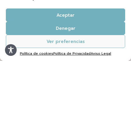
Recursos
Aceptar
Contacto
Política de cookies (UE)
Denegar
Ver preferencias
AVISO LEGAL
Política de cookies
Política de Privacidad
Aviso Legal
Aviso Legal
Política de Privacidad
Condiciones de contratación
623 02 88 91
info@saboreatusemociones.com
Saborea tus emociones
pone a tu servicio sesiones de psicología y
de nutrición llevadas a cabo por profesionales cualificadas,